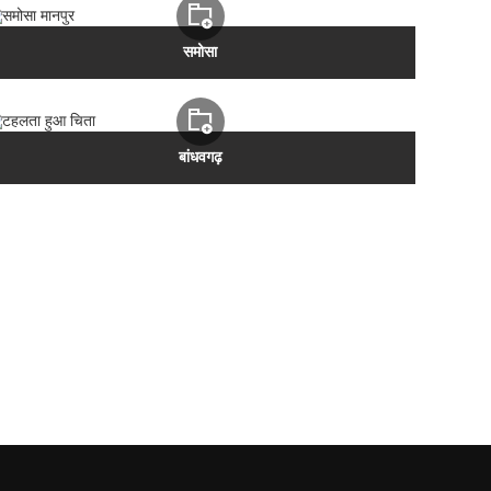
समोसा
बांधवगढ़