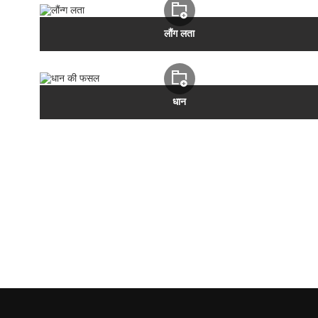
लौंग लता
धान